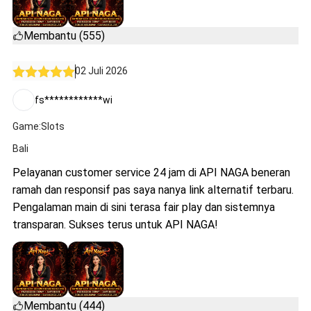
Membantu (555)
02 Juli 2026
fs************wi
Game:Slots
Bali
Pelayanan customer service 24 jam di API NAGA beneran
ramah dan responsif pas saya nanya link alternatif terbaru.
Pengalaman main di sini terasa fair play dan sistemnya
transparan. Sukses terus untuk API NAGA!
Membantu (444)