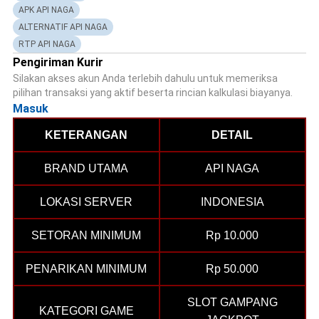
APK API NAGA
ALTERNATIF API NAGA
RTP API NAGA
Pengiriman Kurir
Silakan akses akun Anda terlebih dahulu untuk memeriksa
pilihan transaksi yang aktif beserta rincian kalkulasi biayanya.
Masuk
KETERANGAN
DETAIL
BRAND UTAMA
API NAGA
LOKASI SERVER
INDONESIA
SETORAN MINIMUM
Rp 10.000
PENARIKAN MINIMUM
Rp 50.000
SLOT GAMPANG
KATEGORI GAME