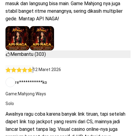
masuk dan langsung bisa main. Game Mahjong nya juga
stabil banget ritme menangnya, sering dikasih multiplier
gede. Mantap API NAGA!
Membantu (303)
12 Maret 2026
re***********ko
Game:Mahjong Ways
Solo
Awalnya ragu coba karena banyak link tiruan, tapi setelah
dapet link top jackpot yang resmi dari CS, mainnya jadi
lancar banget tanpa lag. Visual casino online-nya juga